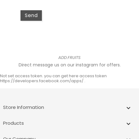
ADD.FRUITS
Direct message us on our instagram for offers.
Not set access token. you can get here access token
https://developers.facebook.com/apps/ .
Store Information
keyboard_arrow_down
Products

Our Company