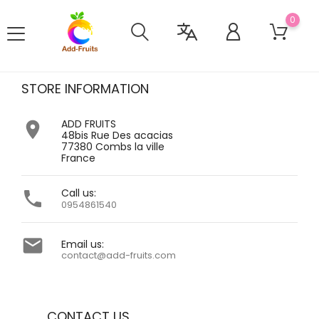
0
STORE INFORMATION
ADD FRUITS

48bis Rue Des acacias
77380 Combs la ville
France
Call us:

0954861540

Email us:
contact@add-fruits.com
CONTACT US