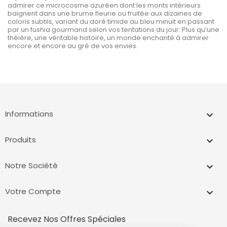
admirer ce microcosme azuréen dont les monts intérieurs
baignent dans une brume fleurie ou fruitée aux dizaines de
coloris subtils, variant du doré timide au bleu minuit en passant
par un fushia gourmand selon vos tentations du jour. Plus qu’une
théière, une véritable histoire, un monde enchanté à admirer
encore et encore au gré de vos envies.
Informations
keyboard_arrow_down
Produits

Notre Société

Votre Compte

Recevez Nos Offres Spéciales