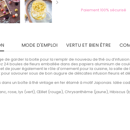

Paiement 100% sécurisé
ON
MODE D'EMPLOI
VERTU ET BIEN ÊTRE
COM
e de garder la boite pour la remplir de nouveau de thé ou d’infusion ou
verez 24 boules de fleurs emballée dans des papiers aluminium de cou
t de jouer également le rôle d’ornement pour la cuisine, la salle de b
x pour savourer sous de bon augure de délicates infusion fleuris et dé
ées dans un boîte à thé vintage en fer étamé à motif Japonais. Idée c
, rose, lys (vert), Œillet (rouge), Chrysanthème (jaune), Hibiscus (b