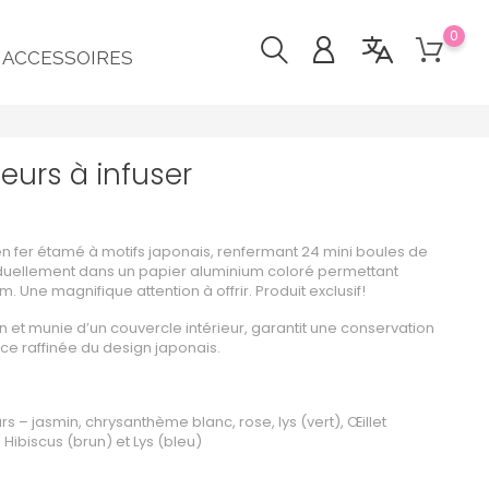
0
ACCESSOIRES
leurs à infuser
n fer étamé à motifs japonais, renfermant 24 mini boules de
iduellement dans un papier aluminium coloré permettant
m. Une magnifique attention à offrir. Produit exclusif!
on et munie d’un couvercle intérieur, garantit une conservation
nce raffinée du design japonais.
s – jasmin, chrysanthème blanc, rose, lys (vert), Œillet
Hibiscus (brun) et Lys (bleu)