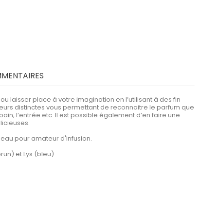
MENTAIRES
 laisser place à votre imagination en l’utilisant à des fin
leurs distinctes vous permettant de reconnaitre le parfum que
ain, l’entrée etc. Il est possible également d’en faire une
licieuses.
adeau pour amateur d'infusion.
run) et Lys (bleu)