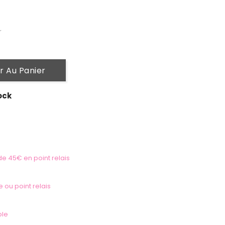
r
r Au Panier
ock
 de 45€ en point relais
e ou point relais
ble