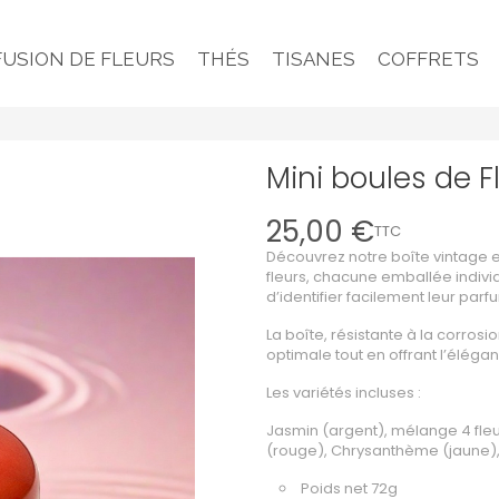
FUSION DE FLEURS
THÉS
TISANES
COFFRETS
Mini boules de F
25,00 €
TTC
Découvrez notre boîte vintage e
fleurs, chacune emballée indiv
d’identifier facilement leur parfu
La boîte, résistante à la corrosi
optimale tout en offrant l’éléga
Les variétés incluses :
Jasmin (argent), mélange 4 fleur
(rouge), Chrysanthème (jaune), 
Poids net 72g