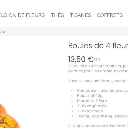
FUSION DE FLEURS
THÉS
TISANES
COFFRETS
urs
Boules de 4 fleu
13,50 €
TTC
8 Boules de 4 fleurs à infuser,
parfaite pour les amateurs de t
Jasmin, chrysanthèmes, roses, l
Une boule = une théière, po
Poids net 40g
Diamètre 2.5cm
100% végétal Bio
100% fait main
Tisane, sans théine, sans ad
Plus qu'une boisson désaltérante