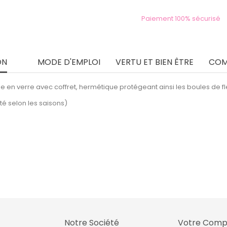
Paiement 100% sécurisé
ON
MODE D'EMPLOI
VERTU ET BIEN ÊTRE
COM
be en verre avec coffret, hermétique protégeant ainsi les boules de fl
té selon les saisons)
Notre Société
Votre Comp