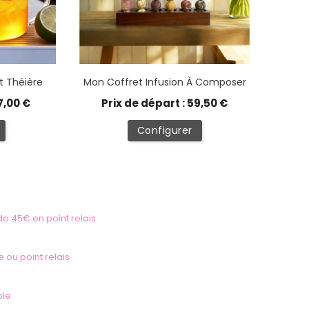
Et Théière
Mon Coffret Infusion À Composer
7,00 €
Prix de départ : 59,50 €
Configurer
 de 45€ en point relais
e ou point relais
ble