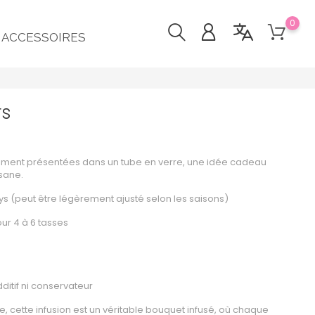
0
ACCESSOIRES
rs
 joliment présentées dans un tube en verre, une idée cadeau
isane.
ys (peut être légèrement ajusté selon les saisons)
ur 4 à 6 tasses
ditif ni conservateur
, cette infusion est un véritable bouquet infusé, où chaque