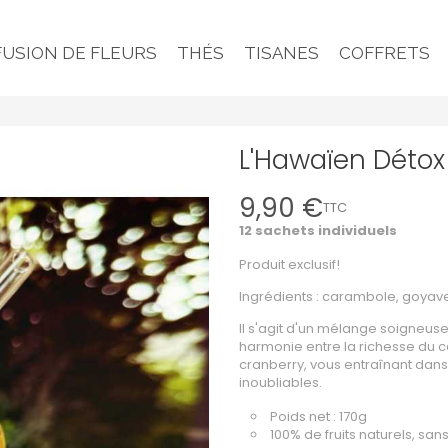
FUSION DE FLEURS
THÉS
TISANES
COFFRETS
L'Hawaïen Détox
9,90 €
TTC
12 sachets individuels
Produit exclusif!
Ingrédients : carambole, goyave,
Il s'agit d'un mélange soigneu
harmonie entre la richesse du ca
cranberry, vous entraînant da
inoubliables.
Poids net : 170g
100% de fruits naturels, san