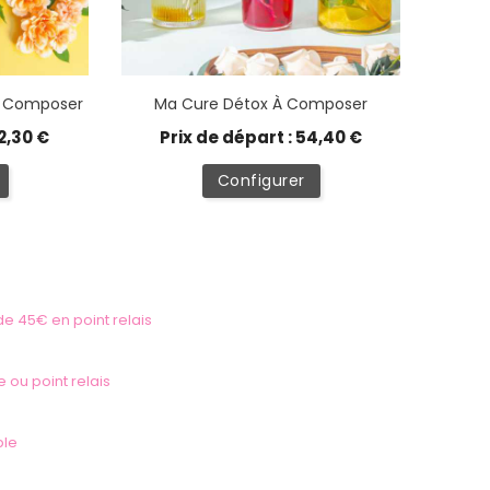
À Composer
Ma Cure Détox À Composer
2,30 €
Prix de départ : 54,40 €
Configurer
 de 45€ en point relais
e ou point relais
ble