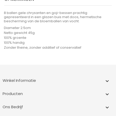
8 ballen gele chrysanten en goji-bessen prachtig
gepresenteerd in een glazen buis met doos, hermetische
bescherming van de bloemballen van vocht.
Diameter 2.5cm
Netto gewicht 45g
100% groente
100% handig
Zonder theine, zonder additief of conservatief
Winkel Informatie
keyboard_arrow_down
Producten

Ons Bedrijf
