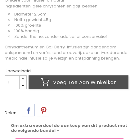
Giftidee voor infusie-amateur.
Ingrediënten: gele chrysanten en goji-bessen
Diameter 2.5cm
Netto gewicht 45g
100% groente
100% handig
Zonder theine, zonder additief of conservatief
Chrysanthemum en Goji Berry-infusies zijn aangenaam
ontspannend en verfrissend proeverij, deze anti-oxiderende
medicinale infusie zal je welzijn en ontspanning brengen.
Hoeveelheid
Voeg Toe Aan Winkelkar
Delen
Om extra voordeel de aankoop van dit product met
de volgende bundel -