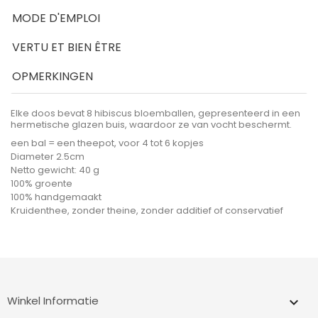
MODE D'EMPLOI
VERTU ET BIEN ÊTRE
OPMERKINGEN
Elke doos bevat 8 hibiscus bloemballen, gepresenteerd in een
hermetische glazen buis, waardoor ze van vocht beschermt.
een bal = een theepot, voor 4 tot 6 kopjes
Diameter 2.5cm
Netto gewicht: 40 g
100% groente
100% handgemaakt
Kruidenthee, zonder theine, zonder additief of conservatief
Winkel Informatie
keyboard_arrow_down