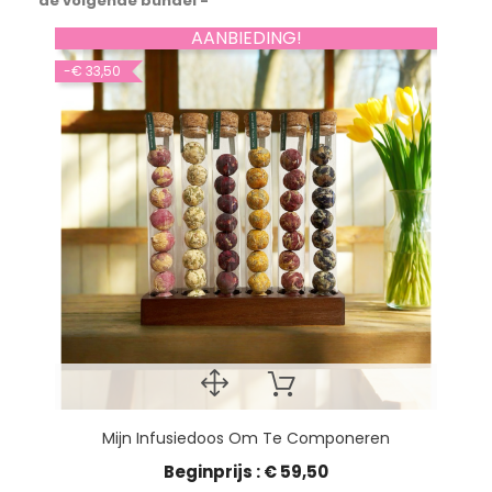
de volgende bundel -
AANBIEDING!
-€ 33,50
Mijn Infusiedoos Om Te Componeren
Beginprijs : € 59,50