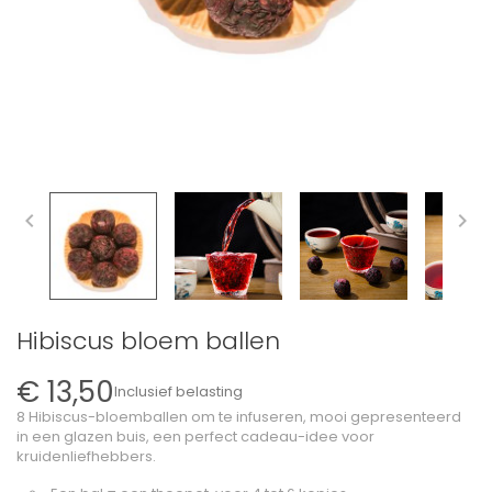


Hibiscus bloem ballen
€ 13,50
Inclusief belasting
8 Hibiscus-bloemballen om te infuseren, mooi gepresenteerd
in een glazen buis, een perfect cadeau-idee voor
kruidenliefhebbers.