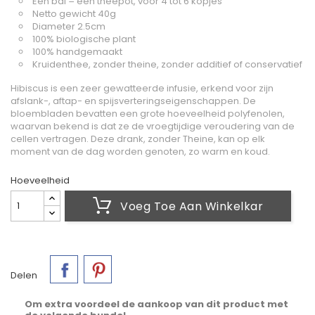
Een bal = een theepot, voor 4 tot 6 kopjes
Netto gewicht 40g
Diameter 2.5cm
100% biologische plant
100% handgemaakt
Kruidenthee, zonder theine, zonder additief of conservatief
Hibiscus is een zeer gewatteerde infusie, erkend voor zijn
afslank-, aftap- en spijsverteringseigenschappen. De
bloembladen bevatten een grote hoeveelheid polyfenolen,
waarvan bekend is dat ze de vroegtijdige veroudering van de
cellen vertragen. Deze drank, zonder Theine, kan op elk
moment van de dag worden genoten, zo warm en koud.
Hoeveelheid
Voeg Toe Aan Winkelkar
Delen
Om extra voordeel de aankoop van dit product met