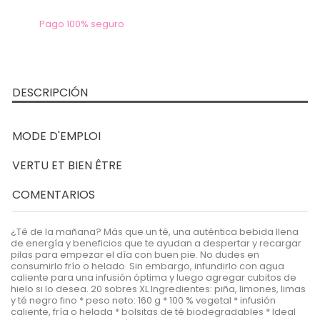
Pago 100% seguro
DESCRIPCIÓN
MODE D'EMPLOI
VERTU ET BIEN ÊTRE
COMENTARIOS
¿Té de la mañana? Más que un té, una auténtica bebida llena
de energía y beneficios que te ayudan a despertar y recargar
pilas para empezar el día con buen pie. No dudes en
consumirlo frío o helado. Sin embargo, infundirlo con agua
caliente para una infusión óptima y luego agregar cubitos de
hielo si lo desea. 20 sobres XL Ingredientes: piña, limones, limas
y té negro fino * peso neto: 160 g * 100 % vegetal * infusión
caliente, fría o helada * bolsitas de té biodegradables * Ideal