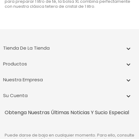
para preparar 1 litro de té, la bolsa XL combina perfectamente
con nuestra clásica tetera de cristal de 1 litro.
Tienda De La Tienda
keyboard_arrow_down
Productos

Nuestra Empresa

Su Cuenta

Obtenga Nuestras Últimas Noticias Y Sucio Especial
Puede darse de baja en cualquier momento. Para ello, consulte