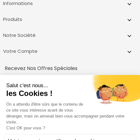
Informations
keyboard_arrow_down
Produits

Notre Société

Votre Compte

Recevez Nos Offres Spéciales
inscrivez vous et recevez un code pour votre première achat!
Vous pouvez vous désinscrire à tout moment.