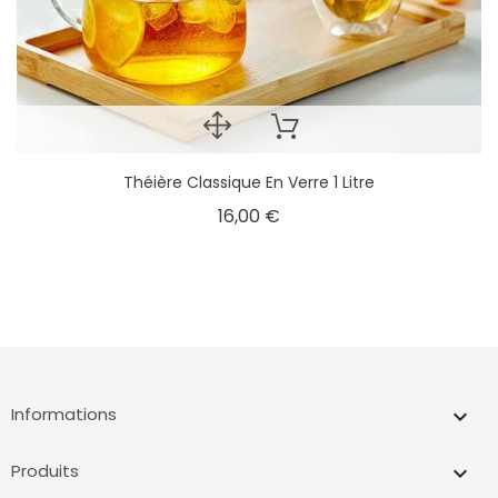
Théière Classique En Verre 1 Litre
16,00 €
Informations
keyboard_arrow_down
Produits
