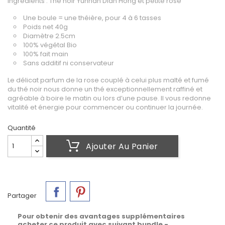
Ingrédients : Thé noir Yunnan Dian Hong et petite rose
Une boule = une théière, pour 4 à 6 tasses
Poids net 40g
Diamètre 2.5cm
100% végétal Bio
100% fait main
Sans additif ni conservateur
Le délicat parfum de la rose couplé à celui plus malté et fumé
du thé noir nous donne un thé exceptionnellement raffiné et
agréable à boire le matin ou lors d’une pause. Il vous redonne
vitalité et énergie pour commencer ou continuer la journée.
Quantité
Ajouter Au Panier
Partager
Pour obtenir des avantages supplémentaires
acheter ce produit avec suivant bundle -