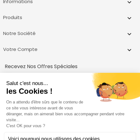
Informations
keyboard_arrow_down
Produits

Notre Société

Votre Compte

Recevez Nos Offres Spéciales
inscrivez vous et recevez un code pour votre première achat!
Vous pouvez vous désinscrire à tout moment.