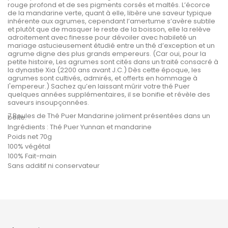
rouge profond et de ses pigments corsés et maltés. L’écorce
de la mandarine verte, quant à elle, libère une saveur typique
inhérente aux agrumes, cependant l’amertume s’avère subtile
et plutôt que de masquer le reste de la boisson, elle la relève
adroitement avec finesse pour dévoiler avec habileté un
mariage astucieusement étudié entre un thé d’exception et un
agrume digne des plus grands empereurs. (Car oui, pour la
petite histoire, Les agrumes sont cités dans un traité consacré à
la dynastie Xia (2200 ans avant J.C.) Dès cette époque, les
agrumes sont cultivés, admirés, et offerts en hommage à
l'empereur.) Sachez qu’en laissant mûrir votre thé Puer
quelques années supplémentaires, il se bonifie et révèle des
saveurs insoupçonnées.
7 Boules de Thé Puer Mandarine joliment présentées dans un
boite.
Ingrédients : Thé Puer Yunnan et mandarine
Poids net 70g
100% végétal
100% Fait-main
Sans additif ni conservateur