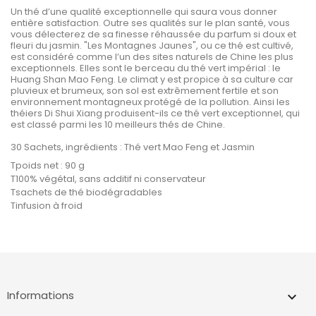
Un thé d’une qualité exceptionnelle qui saura vous donner
entière satisfaction. Outre ses qualités sur le plan santé, vous
vous délecterez de sa finesse réhaussée du parfum si doux et
fleuri du jasmin. "Les Montagnes Jaunes", ou ce thé est cultivé,
est considéré comme l’un des sites naturels de Chine les plus
exceptionnels. Elles sont le berceau du thé vert impérial : le
Huang Shan Mao Feng. Le climat y est propice à sa culture car
pluvieux et brumeux, son sol est extrêmement fertile et son
environnement montagneux protégé de la pollution. Ainsi les
théiers Di Shui Xiang produisent-ils ce thé vert exceptionnel, qui
est classé parmi les 10 meilleurs thés de Chine.
30 Sachets, ingrédients : Thé vert Mao Feng et Jasmin
Tpoids net : 90 g
T100% végétal, sans additif ni conservateur
Tsachets de thé biodégradables
Tinfusion à froid
Informations
keyboard_arrow_down