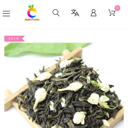
0
-3,60 €