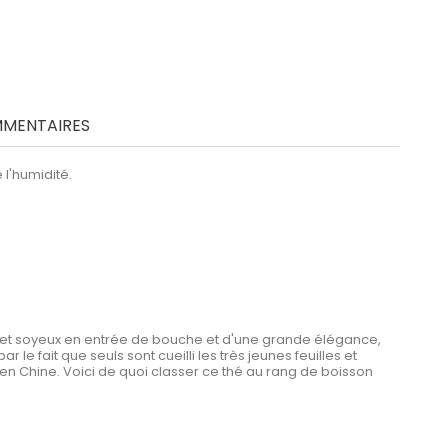
MENTAIRES
l'humidité.
d et soyeux en entrée de bouche et d'une grande élégance,
e fait que seuls sont cueilli les très jeunes feuilles et
elle en Chine. Voici de quoi classer ce thé au rang de boisson