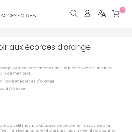
0
ACCESSOIRES
oir aux écorces d'orange
range joliment présentées dans un tube en verre, une idée
rs de thé floral.
ian Hong et écorces d'orange
ur 4 à 6 tasses
r
e au petit matin, la douceur de ce thé noir associée à la
réveillera instantanément vos papilles, en rêvant de journées