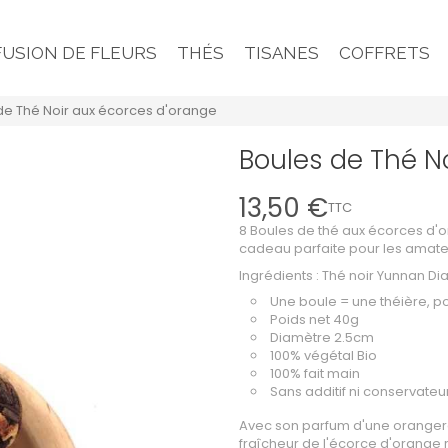
FUSION DE FLEURS
THÉS
TISANES
COFFRETS
de Thé Noir aux écorces d'orange
Boules de Thé N
13,50 €
TTC
8 Boules de thé aux écorces d'o
cadeau parfaite pour les amateu
Ingrédients : Thé noir Yunnan D
Une boule = une théière, po
Poids net 40g
Diamètre 2.5cm
100% végétal Bio
100% fait main
Sans additif ni conservateu
Avec son parfum d'une orangerai
fraîcheur de l'écorce d'orange 