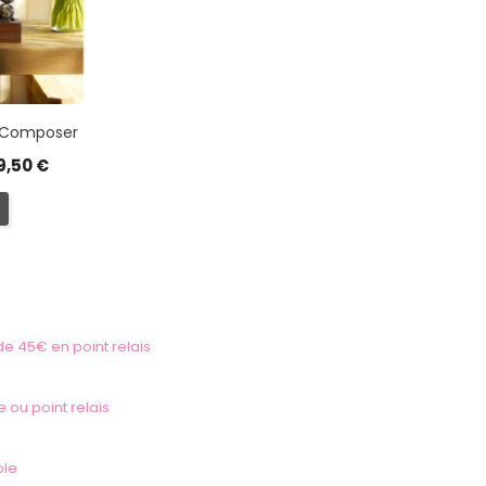
À Composer
9,50 €
 de 45€ en point relais
e ou point relais
ble