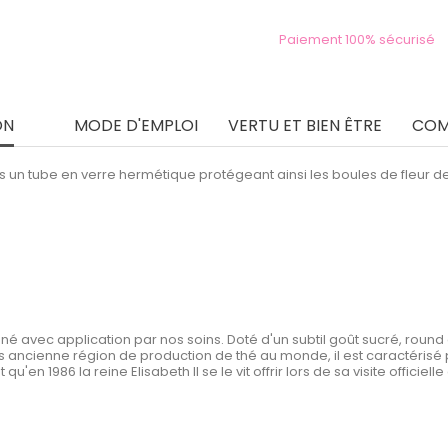
Paiement 100% sécurisé
ON
MODE D'EMPLOI
VERTU ET BIEN ÊTRE
COM
un tube en verre hermétique protégeant ainsi les boules de fleur de 
né avec application par nos soins. Doté d'un subtil goût sucré, roun
ncienne région de production de thé au monde, il est caractérisé par l
u'en 1986 la reine Elisabeth II se le vit offrir lors de sa visite offici