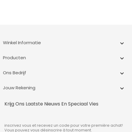
Winkel Informatie
keyboard_arrow_down
Producten

Ons Bedrijf

Jouw Rekening

Krijg Ons Laatste Nieuws En Speciaal Vies
inscrivez vous et recevez un code pour votre première achat!
Vous pouvez vous désinscrire à tout moment.