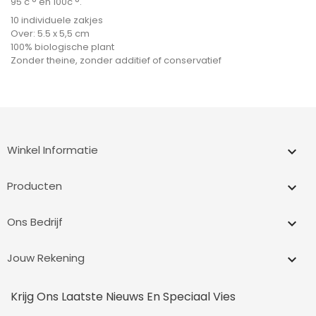
95 c ° en 100c °.
10 individuele zakjes
Over: 5.5 x 5,5 cm
100% biologische plant
Zonder theine, zonder additief of conservatief
Winkel Informatie
keyboard_arrow_down
Producten

Ons Bedrijf

Jouw Rekening

Krijg Ons Laatste Nieuws En Speciaal Vies