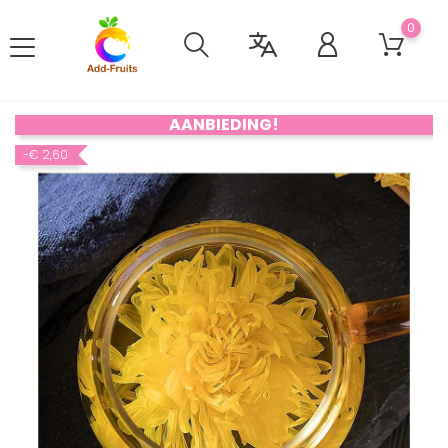
0
AANBIEDING!
-€ 2,60