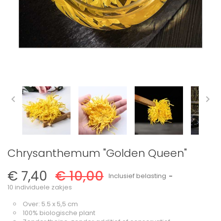


Chrysanthemum "Golden Queen"
€ 7,40
€ 10,00
Inclusief belasting
10 individuele zakjes
Over: 5.5 x 5,5 cm
100% biologische plant