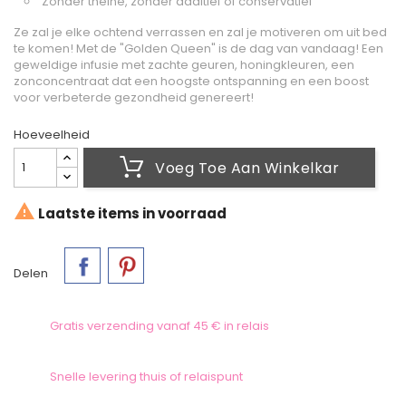
Zonder theine, zonder additief of conservatief
Ze zal je elke ochtend verrassen en zal je motiveren om uit bed
te komen! Met de "Golden Queen" is de dag van vandaag! Een
geweldige infusie met zachte geuren, honingkleuren, een
zonconcentraat dat een hoogste ontspanning en een boost
voor verbeterde gezondheid genereert!
Hoeveelheid
Voeg Toe Aan Winkelkar

Laatste items in voorraad
Delen
Gratis verzending vanaf 45 € in relais
Snelle levering thuis of relaispunt