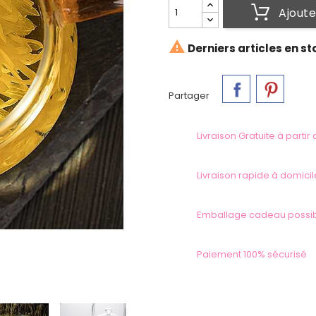
Ajoute

Derniers articles en st
Partager
Livraison Gratuite à partir
Livraison rapide à domicil
Emballage cadeau possi
Paiement 100% sécurisé