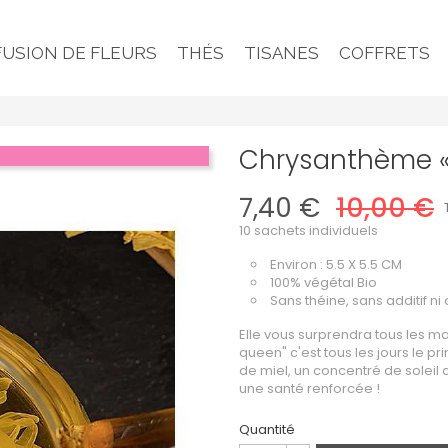
FUSION DE FLEURS
THÉS
TISANES
COFFRETS
Chrysanthème 
7,40 €
10,00 €
10 sachets individuels
Environ : 5.5 X 5.5 CM
100% végétal Bio
Sans théine, sans additif n
Elle vous surprendra tous les mat
queen" c'est tous les jours le p
de miel, un concentré de solei
une santé renforcée !
Quantité