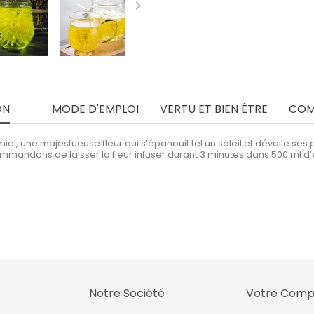

ON
MODE D'EMPLOI
VERTU ET BIEN ÊTRE
COM
iel, une majestueuse fleur qui s’épanouit tel un soleil et dévoile s
mandons de laisser la fleur infuser durant 3 minutes dans 500 ml d’
Notre Société
Votre Comp