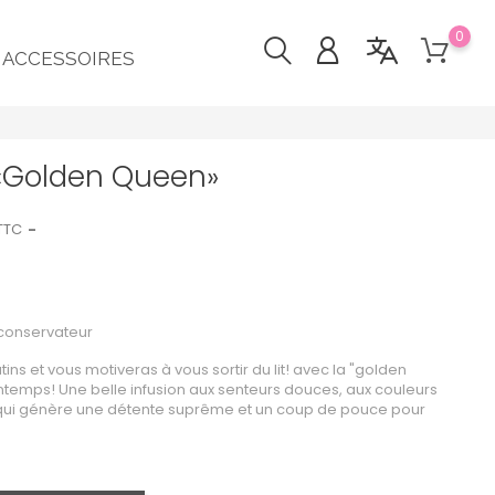
0
ACCESSOIRES
«Golden Queen»
TTC
i conservateur
ins et vous motiveras à vous sortir du lit! avec la "golden
rintemps! Une belle infusion aux senteurs douces, aux couleurs
l qui génère une détente suprême et un coup de pouce pour