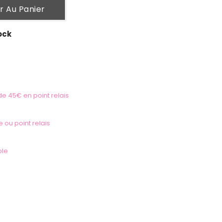
r Au Panier
ock
 de 45€ en point relais
e ou point relais
ble