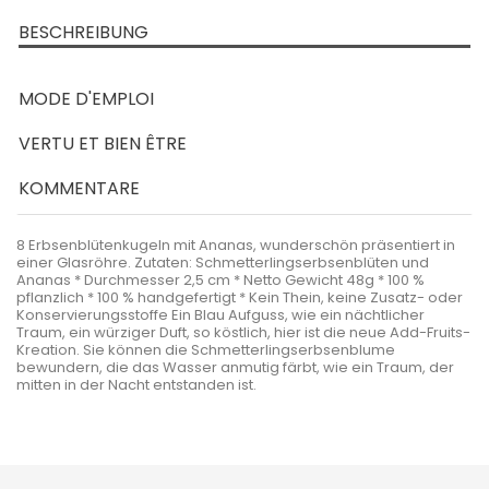
BESCHREIBUNG
MODE D'EMPLOI
VERTU ET BIEN ÊTRE
KOMMENTARE
8 Erbsenblütenkugeln mit Ananas, wunderschön präsentiert in
einer Glasröhre. Zutaten: Schmetterlingserbsenblüten und
Ananas * Durchmesser 2,5 cm * Netto Gewicht 48g * 100 %
pflanzlich * 100 % handgefertigt * Kein Thein, keine Zusatz- oder
Konservierungsstoffe Ein Blau Aufguss, wie ein nächtlicher
Traum, ein würziger Duft, so köstlich, hier ist die neue Add-Fruits-
Kreation. Sie können die Schmetterlingserbsenblume
bewundern, die das Wasser anmutig färbt, wie ein Traum, der
mitten in der Nacht entstanden ist.