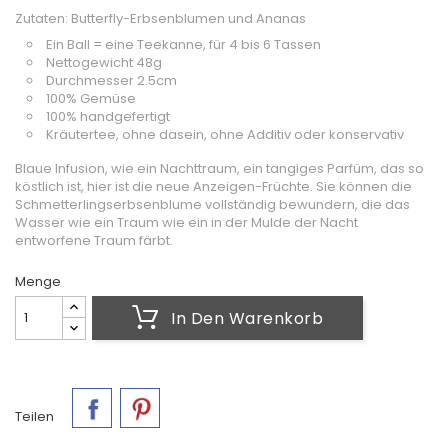
Zutaten: Butterfly-Erbsenblumen und Ananas
Ein Ball = eine Teekanne, für 4 bis 6 Tassen
Nettogewicht 48g
Durchmesser 2.5cm
100% Gemüse
100% handgefertigt
Kräutertee, ohne dasein, ohne Additiv oder konservativ
Blaue Infusion, wie ein Nachttraum, ein tangiges Parfüm, das so
köstlich ist, hier ist die neue Anzeigen-Früchte. Sie können die
Schmetterlingserbsenblume vollständig bewundern, die das
Wasser wie ein Traum wie ein in der Mulde der Nacht
entworfene Traum färbt.
Menge
In Den Warenkorb
Teilen