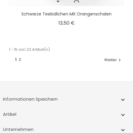
Schwarze Teebällchen Mit Orangenschalen
13,50 €
1 - 15 von 23 Artikel(n)
1
2
Weiter

Informationen Speichern
keyboard_arrow_down
Artikel

Unternehmen
