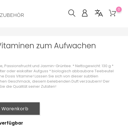
0
ZUBEHÖR
 Vitaminen zum Aufwachen
tte, Passionsfrucht und Jasmin-Grüntee. * Nettogewicht: 130 g *
kalter oder eiskalter Aufguss * biologisch abbaubare Teebeutel
eine Dosis Vitamine! Lassen Sie sich von dieser subtilen
chen Geschmack, diesem belebenden Duft verzaubern! Der
ie die Qualität seiner Zutaten!
n Warenkorb
 verfügbar