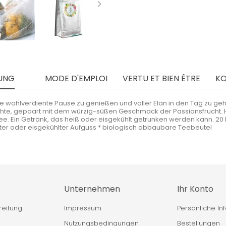

UNG
MODE D'EMPLOI
VERTU ET BIEN ÊTRE
K
ne wohlverdiente Pause zu genießen und voller Elan in den Tag zu gehen
usfrüchte, gepaart mit dem würzig-süßen Geschmack der Passionsfru
e. Ein Getränk, das heiß oder eisgekühlt getrunken werden kann. 20 B
kalter oder eisgekühlter Aufguss * biologisch abbaubare Teebeutel
Unternehmen
Ihr Konto
reitung
Impressum
Persönliche In
Nutzungsbedingungen
Bestellungen