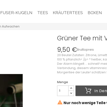
NFUSER-KUGELN
TEES
KRÄUTERTEES
BOXEN
um Aufwachen
Grüner Tee mit
9,50 €
Bruttopreis
20 Beutel Zutaten: Zitrone, Lime
100 % pflanzlich< /p> * heißer, 
Der Alarm klingelt ... schnell! m
Verbindung, diesem vitaminrei
Morgentee der Leute! schätzen S
Menge
In De

Nur noch wenige Teile