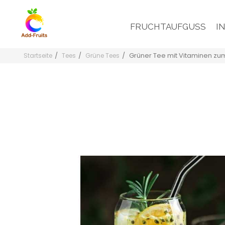
FRUCHTAUFGUSS
I
Grüner Tee mit Vitaminen z
Startseite
Tees
Grüne Tees