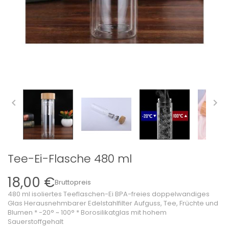


Tee-Ei-Flasche 480 ml
18,00 €
Bruttopreis
480 ml isoliertes Teeflaschen-Ei BPA-freies doppelwandiges
Glas Herausnehmbarer Edelstahlfilter Aufguss, Tee, Früchte und
Blumen * -20° ~ 100° * Borosilikatglas mit hohem
Sauerstoffgehalt