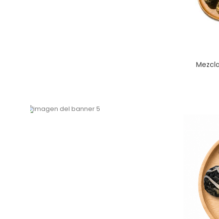
Mezcla
¡Nuestras infusiones de frutas!