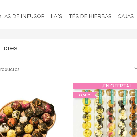
LAS DE INFUSOR
LA 'S
TÉS DE HIERBAS
CAJAS
Flores
O
productos.
¡EN OFERTA!
-33,50 €