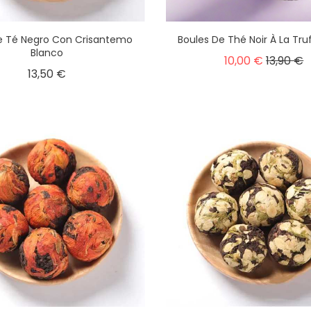
e Té Negro Con Crisantemo
Boules De Thé Noir À La Tru
Blanco
10,00 €
13,90 €
13,50 €