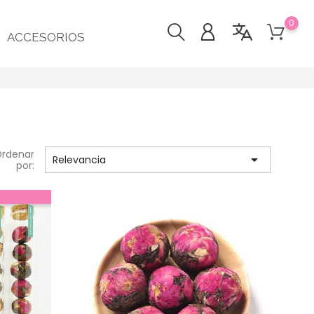
0
ACCESORIOS
rdenar

Relevancia
por: