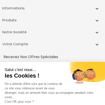
Informations
keyboard_arrow_down
Produits

Notre Société

Votre Compte

Recevez Nos Offres Spéciales
inscrivez vous et recevez un code pour votre première achat!
Vous pouvez vous désinscrire à tout moment.