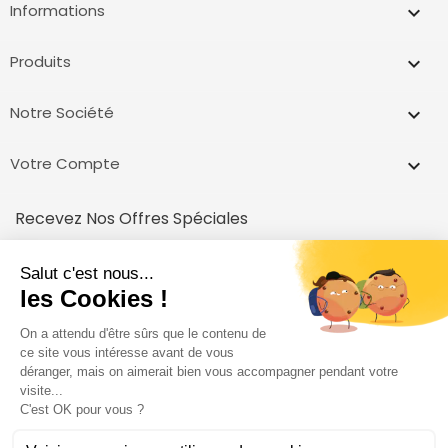
Informations
keyboard_arrow_down
Produits

Notre Société

Votre Compte

Recevez Nos Offres Spéciales
inscrivez vous et recevez un code pour votre première achat!
Vous pouvez vous désinscrire à tout moment.