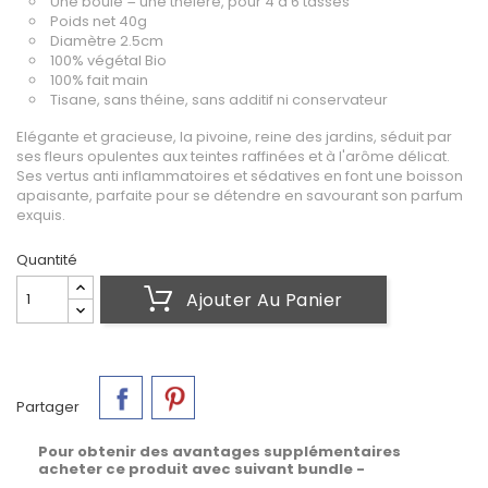
Une boule = une théière, pour 4 à 6 tasses
Poids net 40g
Diamètre 2.5cm
100% végétal Bio
100% fait main
Tisane, sans théine, sans additif ni conservateur
Elégante et gracieuse, la pivoine, reine des jardins, séduit par
ses fleurs opulentes aux teintes raffinées et à l'arôme délicat.
Ses vertus anti inflammatoires et sédatives en font une boisson
apaisante, parfaite pour se détendre en savourant son parfum
exquis.
Quantité
Ajouter Au Panier
Partager
Pour obtenir des avantages supplémentaires
acheter ce produit avec suivant bundle -