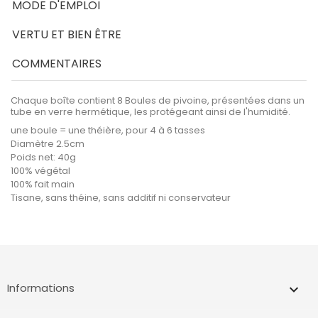
MODE D'EMPLOI
VERTU ET BIEN ÊTRE
COMMENTAIRES
Chaque boîte contient 8 Boules de pivoine, présentées dans un
tube en verre hermétique, les protégeant ainsi de l'humidité.
une boule = une théière, pour 4 à 6 tasses
Diamètre 2.5cm
Poids net: 40g
100% végétal
100% fait main
Tisane, sans théine, sans additif ni conservateur
Informations
keyboard_arrow_down