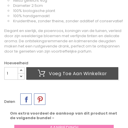
Netto gewicht 40g
Diameter 2.5cm
100% biologische plant
100% handgemaakt
Kruidenthee, zonder theine, zonder additief of conservatief
Elegant en sierlijk, de pioenroos, koningin van de tuinen, verleid
door zijn weelderige bloemen met verfijnde tinten en delicate
aroma. De ontstekingsremmende en kalmerende deugden
maken het een rustgevende drank, perfect om te ontspannen
door te genieten van zijn voortreffelijke parfum.
Hoeveelheid
Voeg Toe Aan Winkelkar
Delen
Om extra voordeel de aankoop van dit product met
de volgende bundel -
AANBIEDING!