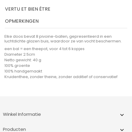
VERTU ET BIEN ÊTRE
OPMERKINGEN
Elke doos bevat 8 pivoine-ballen, gepresenteerd in een
luchtdichte glazen buis, waardoor ze van vocht beschermen.
een bal = een theepot, voor 4 tot 6 kopjes
Diameter 2.5cm
Netto gewicht: 40 g
100% groente
100% handgemaakt
Kruidenthee, zonder theine, zonder additief of conservatief
Winkel Informatie
keyboard_arrow_down
Producten
