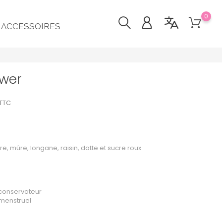
0
ACCESSOIRES
ower
TTC
re, mûre, longane, raisin, datte et sucre roux
i conservateur
 menstruel