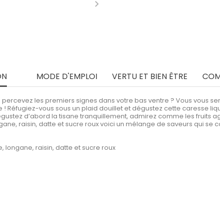

ON
MODE D'EMPLOI
VERTU ET BIEN ÊTRE
COM
percevez les premiers signes dans votre bas ventre ? Vous vous sentez
éfugiez-vous sous un plaid douillet et dégustez cette caresse liqui
 Dégustez d’abord la tisane tranquillement, admirez comme les fruits 
gane, raisin, datte et sucre roux voici un mélange de saveurs qui se 
, longane, raisin, datte et sucre roux