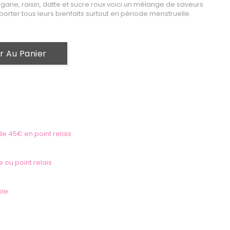
gane, raisin, datte et sucre roux voici un mélange de saveurs
rter tous leurs bienfaits surtout en période menstruelle.
r Au Panier
 de 45€ en point relais
e ou point relais
ble