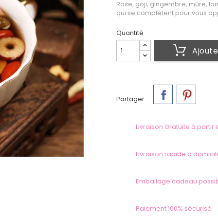
Rose, goji, gingembre, mûre, lon
qui se complètent pour vous appo
Quantité
Ajoute
Partager
Livraison Gratuite à partir
Livraison rapide à domicil
Emballage cadeau possi
Paiement 100% sécurisé