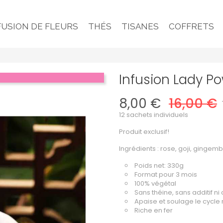
FUSION DE FLEURS
THÉS
TISANES
COFFRETS
Infusion Lady P
8,00 €
16,00 €
12 sachets individuels
Produit exclusif!
Ingrédients : rose, goji, gingemb
Poids net: 330g
Format pour 3 mois
100% végétal
Sans théine, sans additif n
Apaise et soulage le cycle
Riche en fer