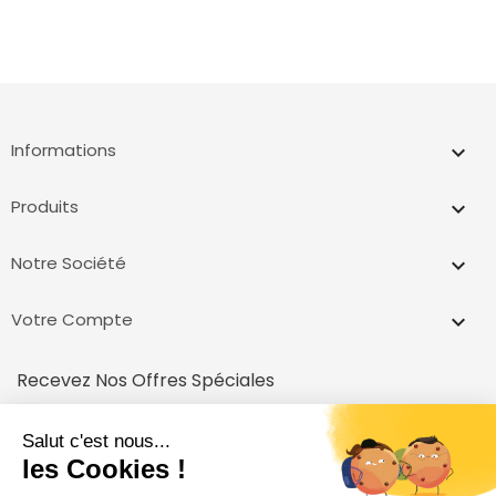
Informations
keyboard_arrow_down
Produits

Notre Société

Votre Compte

Recevez Nos Offres Spéciales
inscrivez vous et recevez un code pour votre première achat!
Vous pouvez vous désinscrire à tout moment.