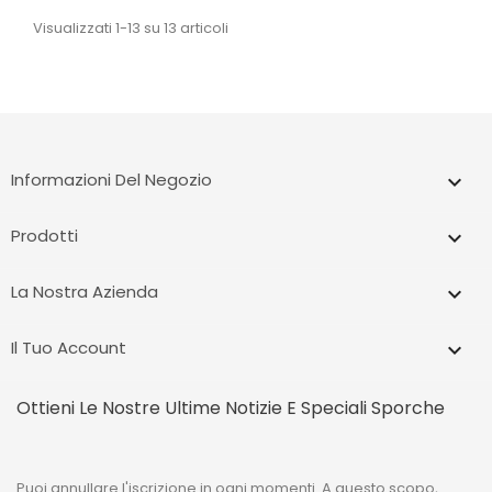
Visualizzati 1-13 su 13 articoli
Informazioni Del Negozio
keyboard_arrow_down
Prodotti

La Nostra Azienda

Il Tuo Account

Ottieni Le Nostre Ultime Notizie E Speciali Sporche
Puoi annullare l'iscrizione in ogni momenti. A questo scopo,