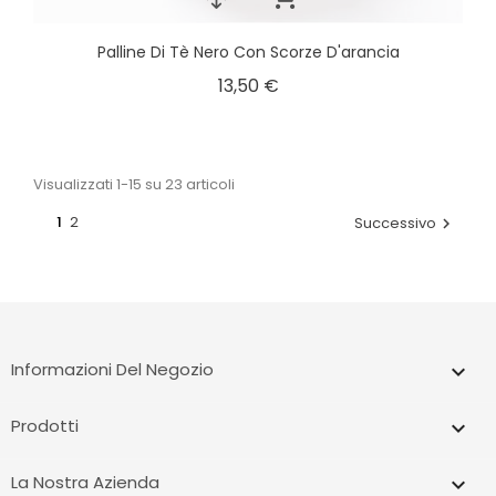
Palline Di Tè Nero Con Scorze D'arancia
13,50 €
Visualizzati 1-15 su 23 articoli
1
2
Successivo

Informazioni Del Negozio
keyboard_arrow_down
Prodotti

La Nostra Azienda
