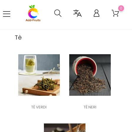
0
Tè
TÈ VERDI
TÈ NERI