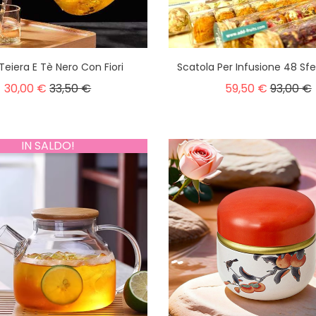
Teiera E Tè Nero Con Fiori
Scatola Per Infusione 48 Sfer
30,00 €
33,50 €
59,50 €
93,00 €
IN SALDO!