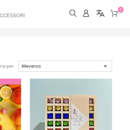
0
CCESSORI

ina per:
Rilevanza