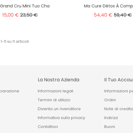
Grand Cru Mini Tuo Cha
Ma Cure Détox À Comp
15,00 €
23,50 €
54,40 €
59,40 €
1-11 su 11 articoli
La Nostra Azienda
Il Tuo Accou
eparazione
Informazioni legali
Informazioni p
Termini di utilizzo
Ordini
Diventa un rivenditore
Note di credit
Informativa sulla privacy
Indirizzi
Contattaci
Buoni