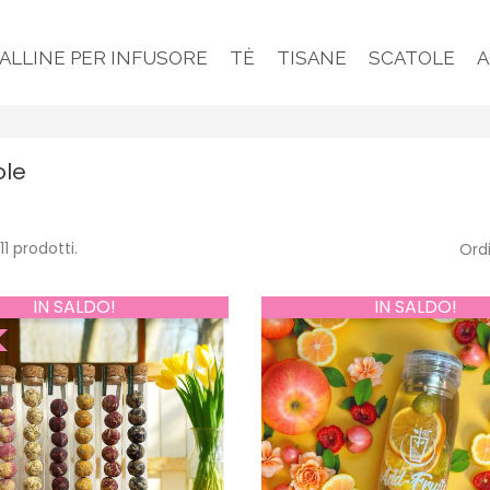
PALLINE PER INFUSORE
TÈ
TISANE
SCATOLE
A
ole
11 prodotti.
Ord
IN SALDO!
IN SALDO!