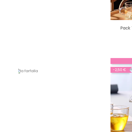
Pack 
-2,50 €
I nostri tè a base di erbe