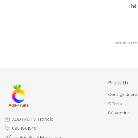
Thé 
Visualizzati 
Prodotti
Consigli di pr
Offerte
Più venduti
ADD FRUITS, Francia
0954861540
contact@add-fruits.com