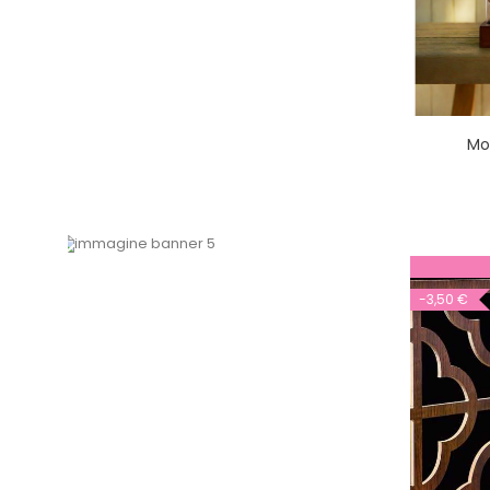
Mo
I nostri infusi di frutta!
-3,50 €