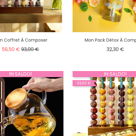
n Coffret À Composer
Mon Pack Détox À Com
59,50 €
93,00 €
32,30 €
IN SALDO!
IN SALDO!
-33,50 €