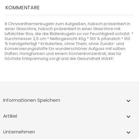
KOMMENTARE
8 Chrysanthemenkugeln zum Aufgießen, hübsch präsentiert in
einer Glasröhre, hübsch präsentiert in einer Glasröhre mit
luftdichter Box, die die Blütenkugeln so vor Feuchtigkeit schützt. *
Durchmesser 2,5 cm * Nettogewicht 40g * 100 % pflanzlich * 100
% handgefertigt * Kräutertee, ohne Thein, ohne Zusatz- und
Konservierungsstoffe Ein wunderschöner Aufguss mit süßen
Düften, Honigfarben und einem Sonnenkonzentrat, das für
höchste Entspannung sorgt und die Gesundheit stärkt!
Informationen Speichern
keyboard_arrow_down
Artikel

Unternehmen
