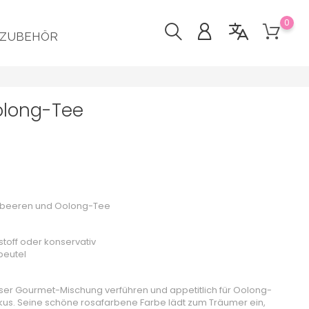
0
ZUBEHÖR
olong-Tee
imbeeren und Oolong-Tee
toff oder konservativ
beutel
eser Gourmet-Mischung verführen und appetitlich für Oolong-
kus. Seine schöne rosafarbene Farbe lädt zum Träumer ein,