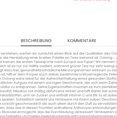
BESCHREIBUNG
KOMMENTARE
 verstehen, werfen wir zunächst einen Blick auf die Qualitäten des 
für die Herstellung einer breiten Palette an Tees bekannt ist: Oolong
nst kamen die ersten Teeexporte nach Europa aus Fujian! Wir nennen
ist es nur zur Hälfte oxidiert, während grüner Tee nur sehr wenig un
rägt dazu bei, gesundheitsschädliche Mikroorganismen wirksam zu b
n ist, hilft er dem Körper auch dabei, bestimmte krebserregende Ze
sen Oolong wäre ideal für die Aufrechterhaltung eines gesunden Stoffw
köstlicher Aufguss mit einem würzigen Geschmack, der sich beim Ziehe
latur zu entspannen. Seine Eigenschaften machen es zum perfekten 
sitzt. Hibiskus soll mäßig abführend wirken und hilft daher bei schw
 Ballaststoffen, arm an Zucker und enthält Vitamin C und B9. Es ist a
tts spielen. Schließlich verleiht uns Himbeere mit ihrem süßen Geschm
ee sowohl geschmacklich als auch allein durch den Duft zu vervollst
en, dass das in diesen Früchten enthaltene Anthocyan entzündungsh
Stickoxid ermöglicht, das die Durchblutung verbessert. Himbeeren sin
von Diabetes und bieten beeindruckende entzündungshemmende Eig