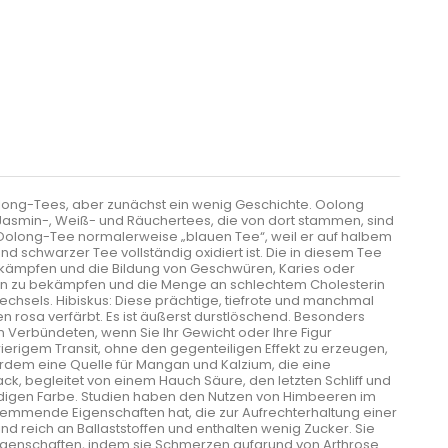
Oolong-Tees, aber zunächst ein wenig Geschichte. Oolong
-, Jasmin-, Weiß- und Räuchertees, die von dort stammen, sind
 Oolong-Tee normalerweise „blauen Tee“, weil er auf halbem
d schwarzer Tee vollständig oxidiert ist. Die in diesem Tee
ekämpfen und die Bildung von Geschwüren, Karies oder
llen zu bekämpfen und die Menge an schlechtem Cholesterin
echsels. Hibiskus: Diese prächtige, tiefrote und manchmal
n rosa verfärbt. Es ist äußerst durstlöschend. Besonders
Verbündeten, wenn Sie Ihr Gewicht oder Ihre Figur
ierigem Transit, ohne den gegenteiligen Effekt zu erzeugen,
ußerdem eine Quelle für Mangan und Kalzium, die eine
ack, begleitet von einem Hauch Säure, den letzten Schliff und
ändigen Farbe. Studien haben den Nutzen von Himbeeren im
emmende Eigenschaften hat, die zur Aufrechterhaltung einer
d reich an Ballaststoffen und enthalten wenig Zucker. Sie
enschaften, indem sie Schmerzen aufgrund von Arthrose