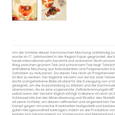
Um die Vorteile dieser harmonischen Mischung vollständig zu
wurde im 17. Jahrhundert in der Region Fujian gegründet, die 
heute international sehr berühmt und anerkannt. Nicht umso
Weg zwischen grünem Tee und schwarzem Tee liegt. Tatsächlich 
enthaltene Mischung aus Antioxidantien und Polyphenolen t
Zahnstein zu reduzieren. Da dieser Tee reich an Polyphenole
im Blut zu senken. Der tägliche Verzehr von ein bis zwei Tas
leicht orangefarbene Blüte ist ideal für die Erzeugung von a 
geeignet, um die Ausscheidung zu stärken und die Darmmusku
überwachen, da es eine sogenannte „Fettverbrennungskraft“ be
selbst wenn der Verzehr täglich erfolgt. Erdbeere ist reich an
Schlüsselrolle bei der Mineralisierung und Struktur des Skele
all seine Vorteile, um diesen raffinierten und angenehmen T
Kampf gegen chronische Krankheiten festgestellt und bewies
guten Herzgesundheit beitragen, indem es die Produktion von 
eignen sich hervorragend zur Vorbeugung und Bekämpfung 