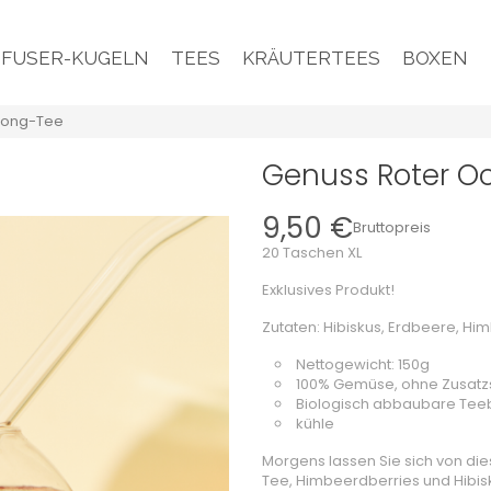
NFUSER-KUGELN
TEES
KRÄUTERTEES
BOXEN
long-Tee
Genuss Roter O
9,50 €
Bruttopreis
20 Taschen XL
Exklusives Produkt!
Zutaten: Hibiskus, Erdbeere, H
Nettogewicht: 150g
100% Gemüse, ohne Zusatzs
Biologisch abbaubare Tee
kühle
Morgens lassen Sie sich von di
Tee, Himbeerdberries und Hibis