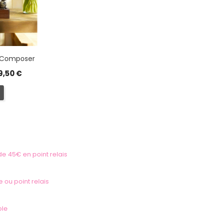
À Composer
9,50 €
 de 45€ en point relais
e ou point relais
ble