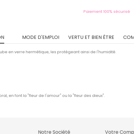
Paiement 100% sécurisé
ON
MODE D'EMPLOI
VERTU ET BIEN ÊTRE
COM
ube en verre hermétique, les protégeant ainsi de l'humidité.
al, en font la "fleur de l'amour" ou la "fleur des dieux".
Notre Société
Votre Comp