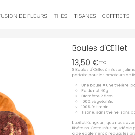
FUSION DE FLEURS
THÉS
TISANES
COFFRETS
Boules d'Œillet
13,50 €
TTC
8 Boules d'Œillet à infuser, jol
parfaite pour les amateurs de t
Une boule = une théière, po
Poids net 40g
Diamètre 2.5cm
100% végétal Bio
100% fait main
Tisane, sans théine, sans ad
L'œillet Kangxian, que nous avo
tibétains. Cette infusion, idéal
aide également à réduits les pr