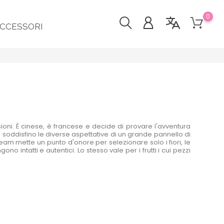
0
CCESSORI
usioni. È cinese, è francese e decide di provare l'avventura
 soddisfino le diverse aspettative di un grande pannello di
eam mette un punto d'onore per selezionare solo i fiori, le
no intatti e autentici. Lo stesso vale per i frutti i cui pezzi