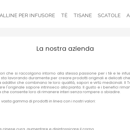
PALLINE PER INFUSORE
TÈ
TISANE
SCATOLE
A
La nostra azienda
lori che si raccolgono intorno alla stessa passione per i tè e le inf
sta lavorando duramente per creare prodotti originali e delicati che
ditivi che combinano le loro qualità, sapori e virtù medicinali. Il T
re l'originale sapore intrinseco alla pianta. Il gusto e i benefici rimango
 che consente loro di rimanere interi senza rompere o sbiadire.
vasta gamma di prodotti in linea con i nostri valori:
le cinese cura, aumentare e disintossicare il corpo.