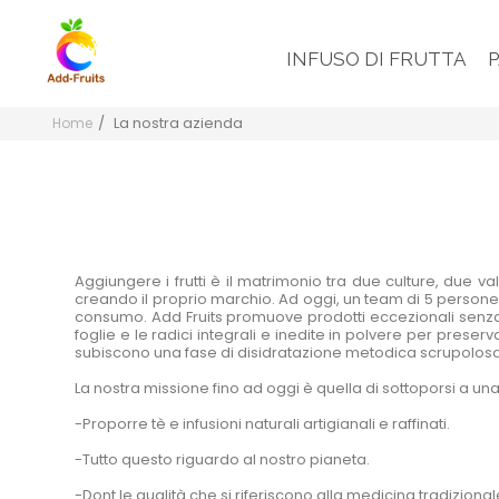
INFUSO DI FRUTTA
La nostra azienda
Home
Aggiungere i frutti è il matrimonio tra due culture, due va
creando il proprio marchio. Ad oggi, un team di 5 persone 
consumo. Add Fruits promuove prodotti eccezionali senza ad
foglie e le radici integrali e inedite in polvere per preserva
subiscono una fase di disidratazione metodica scrupolosa
La nostra missione fino ad oggi è quella di sottoporsi a una 
-Proporre tè e infusioni naturali artigianali e raffinati.
-Tutto questo riguardo al nostro pianeta.
-Dont le qualità che si riferiscono alla medicina tradiziona