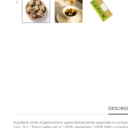

DESCRIZ
8 palline di tè al gelsomino splendidamente esposte in un tubo
cm< /p> * Peso netto 40 g * 100% vegetale * 100% fatto a mano *