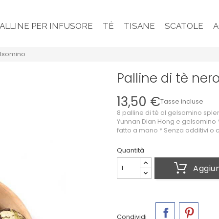
PALLINE PER INFUSORE
TÈ
TISANE
SCATOLE
A
gelsomino
Palline di tè ne
13,50 €
Tasse incluse
8 palline di tè al gelsomino spl
Yunnan Dian Hong e gelsomino * 
fatto a mano * Senza additivi o 
Quantità
Aggiun
Condividi