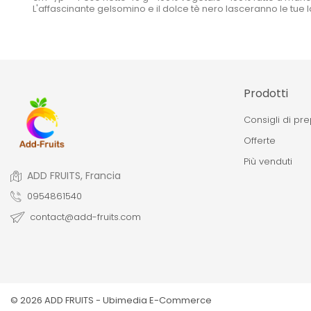
L'affascinante gelsomino e il dolce tè nero lasceranno le tue
Prodotti
Consigli di pr
Offerte
Più venduti
ADD FRUITS, Francia
0954861540
contact@add-fruits.com
© 2026 ADD FRUITS -
Ubimedia E-Commerce