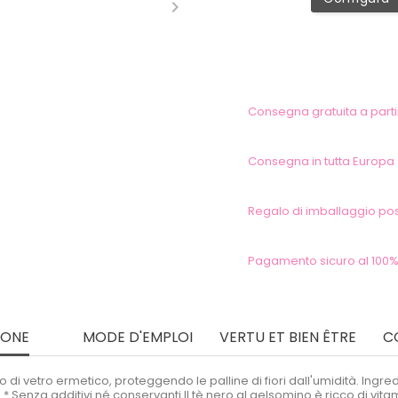

Consegna gratuita a partir
Consegna in tutta Europa
Regalo di imballaggio pos
Pagamento sicuro al 100%
IONE
MODE D'EMPLOI
VERTU ET BIEN ÊTRE
C
 di vetro ermetico, proteggendo le palline di fiori dall'umidità. Ingr
 Senza additivi né conservanti Il tè nero al gelsomino è ricco di vitami