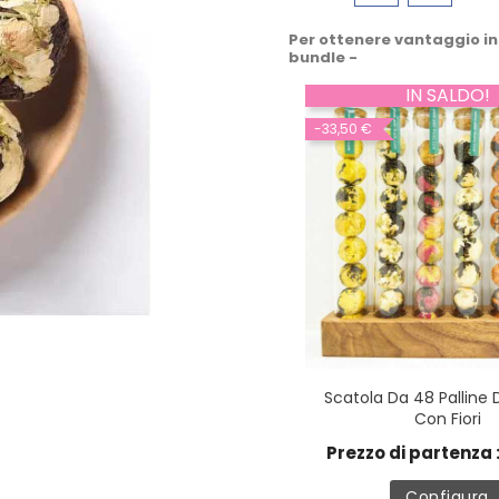
Per ottenere vantaggio in
bundle -
IN SALDO!
-33,50 €
Scatola Da 48 Palline 
Con Fiori
Prezzo di partenza 
Configura