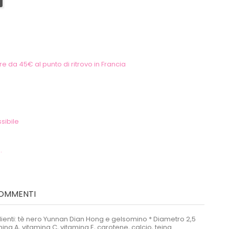
e da 45€ al punto di ritrovo in Francia
sibile
.
OMMENTI
edienti: tè nero Yunnan Dian Hong e gelsomino * Diametro 2,5
na A, vitamina C, vitamina E, carotene, calcio, teina.