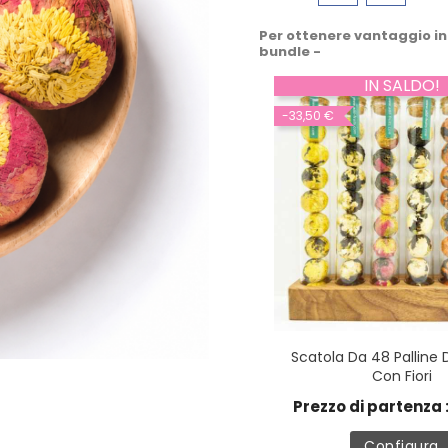
Per ottenere vantaggio in
bundle -
IN SALDO!
-33,50 €
Scatola Da 48 Palline 
Con Fiori
Prezzo di partenza 
Configura