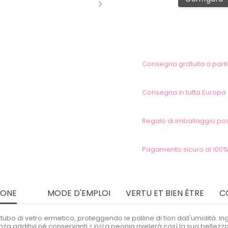

Consegna gratuita a partir
Consegna in tutta Europa
Regalo di imballaggio pos
Pagamento sicuro al 100%
IONE
MODE D'EMPLOI
VERTU ET BIEN ÊTRE
C
tubo di vetro ermetico, proteggendo le palline di fiori dall'umidità. I
za additivi né conservanti < p>La peonia rivelerà così la sua bellezza