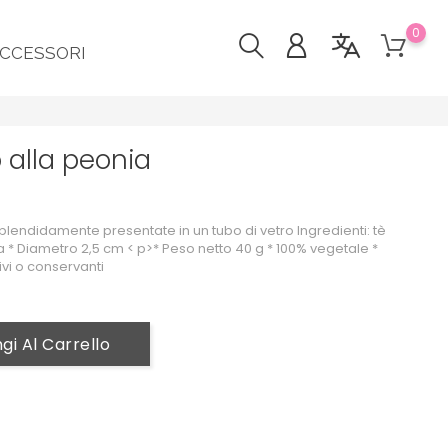
0
CCESSORI
o alla peonia
splendidamente presentate in un tubo di vetro Ingredienti: tè
* Diametro 2,5 cm < p>* Peso netto 40 g * 100% vegetale *
vi o conservanti
gi Al Carrello