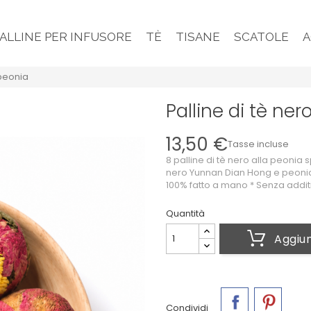
PALLINE PER INFUSORE
TÈ
TISANE
SCATOLE
A
 peonia
Palline di tè ner
13,50 €
Tasse incluse
8 palline di tè nero alla peonia 
nero Yunnan Dian Hong e peonia 
100% fatto a mano * Senza additi
Quantità
Aggiun
Condividi