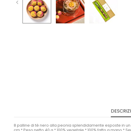

DESCRIZ
8 palline di tè nero alla peonia splendidamente esposte in un 
cm * Peso netto 40 g * 100% vegetale * 100% fatto a mano * Sen