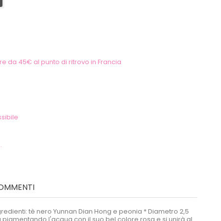
e da 45€ al punto di ritrovo in Francia
sibile
.
OMMENTI
ngredienti: tè nero Yunnan Dian Hong e peonia * Diametro 2,5
 pigmentando l'acqua con il suo bel colore rosa e si unirà al